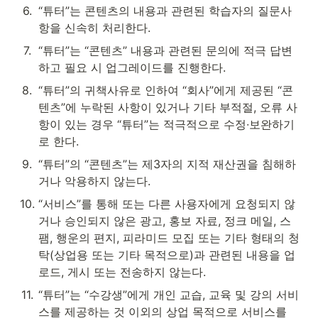
6
.
“튜터”는 콘텐츠의 내용과 관련된 학습자의 질문사
항을 신속히 처리한다.
7
.
“튜터”는 “콘텐츠” 내용과 관련된 문의에 적극 답변
하고 필요 시 업그레이드를 진행한다.
8
.
“튜터”의 귀책사유로 인하여 “회사”에게 제공된 “콘
텐츠”에 누락된 사항이 있거나 기타 부적절, 오류 사
항이 있는 경우 “튜터”는 적극적으로 수정∙보완하기
로 한다.
9
.
“튜터”의 “콘텐츠”는 제3자의 지적 재산권을 침해하
거나 악용하지 않는다.
10
.
“서비스”를 통해 또는 다른 사용자에게 요청되지 않
거나 승인되지 않은 광고, 홍보 자료, 정크 메일, 스
팸, 행운의 편지, 피라미드 모집 또는 기타 형태의 청
탁(상업용 또는 기타 목적으로)과 관련된 내용을 업
로드, 게시 또는 전송하지 않는다.
11
.
“튜터”는 “수강생”에게 개인 교습, 교육 및 강의 서비
스를 제공하는 것 이외의 상업 목적으로 서비스를 