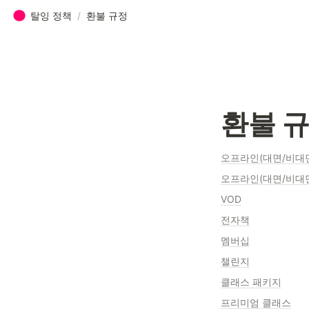
탈잉 정책
/
환불 규정
환불 
오프라인(대면/비대면
오프라인(대면/비대
VOD
전자책
멤버십
챌린지
클래스 패키지
프리미엄 클래스